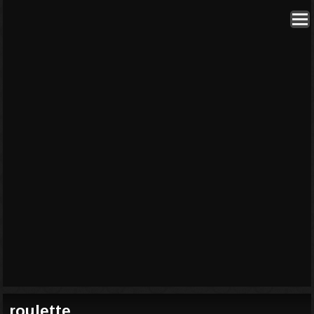
roulette