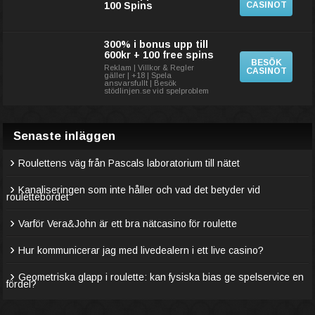
100 Spins
CASINOT
300% i bonus upp till
600kr + 100 free spins
BESÖK
Reklam | Villkor & Regler
CASINOT
gäller | +18 | Spela
ansvarsfullt | Besök
stödlinjen.se vid spelproblem
Senaste inläggen
Roulettens väg från Pascals laboratorium till nätet
Kanaliseringen som inte håller och vad det betyder vid
roulettebordet
Varför Vera&John är ett bra nätcasino för roulette
Hur kommunicerar jag med livedealern i ett live casino?
Geometriska glapp i roulette: kan fysiska bias ge spelservice en
fördel?