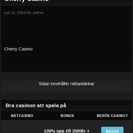
juni 11, 2016
By
admin
Cherry Casino
Sidan innehåller reklamlänkar
Bra casinon att spela på
NÄTCASINO
BONUS
BESÖK CASINOT
100% upp till 2000kr +
BESÖK