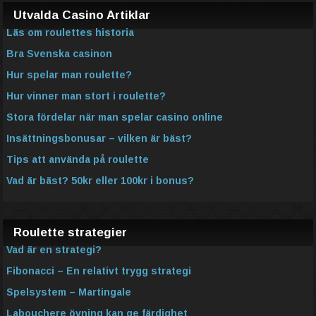
Utvalda Casino Artiklar
Läs om roulettes historia
Bra Svenska casinon
Hur spelar man roulette?
Hur vinner man stort i roulette?
Stora fördelar när man spelar casino online
Insättningsbonusar – vilken är bäst?
Tips att använda på roulette
Vad är bäst? 50kr eller 100kr i bonus?
Roulette strategier
Vad är en strategi?
Fibonacci – En relativt trygg strategi
Spelsystem – Martingale
Labouchere övning kan ge färdighet