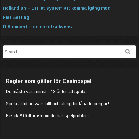
Hollandish – Ett lät system att komma igång med
Flat Betting
D’Alembert – en enkel sekvens
Regler som gäller för Casinospel
Du måste vara minst +18 år för att spela.
Spela alltid ansvarsfullt och aldrig för lånade pengar!
Besök
Stödlinjen
om du har spelproblem.