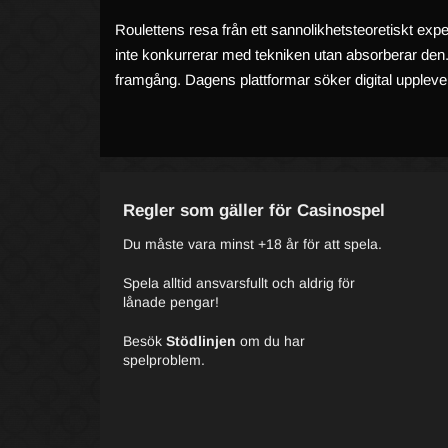
Roulettens resa från ett sannolikhetsteoretiskt exper
inte konkurrerar med tekniken utan absorberar den
framgång. Dagens plattformar söker digital upplevel
Regler som gäller för Casinospel
Du måste vara minst +18 år för att spela.
Spela alltid ansvarsfullt och aldrig för
lånade pengar!
Besök
Stödlinjen
om du har
spelproblem.