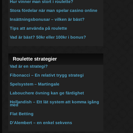
Hur vinner man stort i roulette?
Stora fördelar när man spelar casino online
Insättningsbonusar – vilken är bäst?
Tips att använda på roulette
Vad är bäst? 50kr eller 100kr i bonus?
Roulette strategier
Vad är en strategi?
Fibonacci – En relativt trygg strategi
Spelsystem – Martingale
Labouchere övning kan ge färdighet
Hollandish – Ett lät system att komma igång
med
Flat Betting
D’Alembert – en enkel sekvens