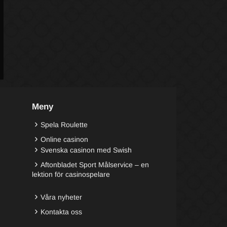
Meny
Spela Roulette
Online casinon
Svenska casinon med Swish
Aftonbladet Sport Målservice – en
lektion för casinospelare
Våra nyheter
Kontakta oss