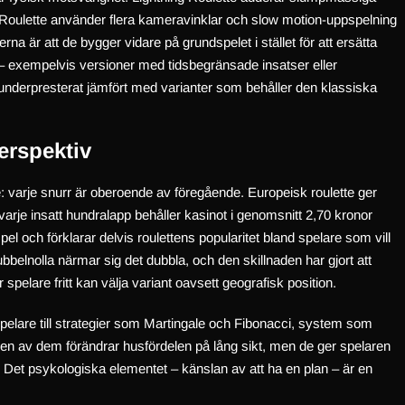
 Roulette använder flera kameravinklar och slow motion-uppspelning
a är att de bygger vidare på grundspelet i stället för att ersätta
g – exempelvis versioner med tidsbegränsade insatser eller
underpresterat jämfört med varianter som behåller den klassiska
erspektiv
e: varje snurr är oberoende av föregående. Europeisk roulette ger
 varje insatt hundralapp behåller kasinot i genomsnitt 2,70 kronor
spel och förklarar delvis roulettens popularitet bland spelare som vill
belnolla närmar sig det dubbla, och den skillnaden har gjort att
 spelare fritt kan välja variant oavsett geografisk position.
elare till strategier som Martingale och Fibonacci, system som
Ingen av dem förändrar husfördelen på lång sikt, men de ger spelaren
Det psykologiska elementet – känslan av att ha en plan – är en