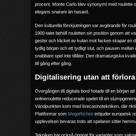
procent. Monte Carlo blev synonymt med roulette o
elegans snarare än hasard.
Den kulturella förskjutningen var avgörande för r
1900-talet behöll rouletten sin position genom att 
gester och klicket av kulan mot facken skapar en 
tydlig början och ett tydligt slut, och pausen mell
snabbare spel inte tillåter. Den dramaturgiska kvali
till gång efter gång.
Digitalisering utan att förlor
Övergången till digitala bord hotade till en början at
onlineroulette reducerade spelet till en slumpgenerat
Vändpunkten kom med livecasinotekniken, där riktiga
Plattformar som
MegaRiches
erbjuder europeisk ro
upplevelsen bevaras trots att spelaren sitter hemm
Tekniken har också öppnat för varianter som sakna