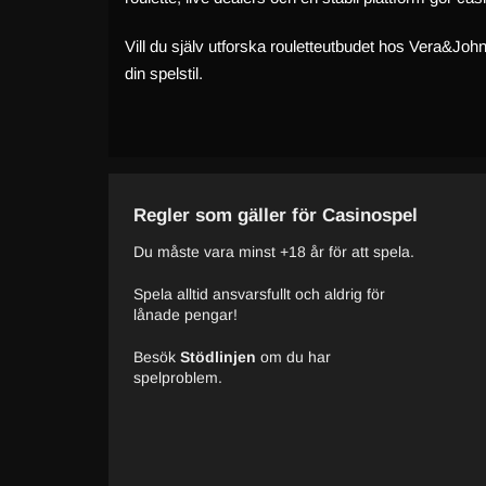
Vill du själv utforska rouletteutbudet hos Vera&Jo
din spelstil.
Regler som gäller för Casinospel
Du måste vara minst +18 år för att spela.
Spela alltid ansvarsfullt och aldrig för
lånade pengar!
Besök
Stödlinjen
om du har
spelproblem.