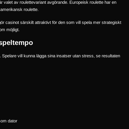
r valet av roulettevariant avgörande. Europeisk roulette har en
n amerikansk roulette.
 casinot särskilt attraktivt för den som vill spela mer strategiskt
om möjligt.
t speltempo
ik. Spelare vill kunna lägga sina insatser utan stress, se resultaten
 som dator