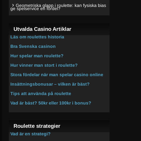
Geometriska glapp i roulette: kan fysiska bias
ge spelservice en fördel?
Utvalda Casino Artiklar
Läs om roulettes historia
Bra Svenska casinon
Hur spelar man roulette?
Hur vinner man stort i roulette?
Stora fördelar när man spelar casino online
Insättningsbonusar – vilken är bäst?
Tips att använda på roulette
Vad är bäst? 50kr eller 100kr i bonus?
Roulette strategier
Vad är en strategi?