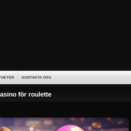
YHETER
KONTAKTA OSS
asino för roulette