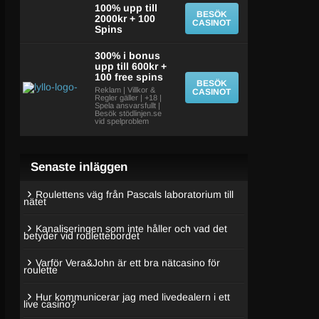
100% upp till
BESÖK
2000kr + 100
CASINOT
Spins
300% i bonus
upp till 600kr +
100 free spins
BESÖK
Reklam | Villkor &
CASINOT
Regler gäller | +18 |
Spela ansvarsfullt |
Besök stödlinjen.se
vid spelproblem
Senaste inläggen
Roulettens väg från Pascals laboratorium till
nätet
Kanaliseringen som inte håller och vad det
betyder vid roulettebordet
Varför Vera&John är ett bra nätcasino för
roulette
Hur kommunicerar jag med livedealern i ett
live casino?