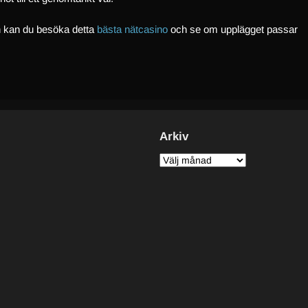
hn kan du besöka detta
bästa nätcasino
och se om upplägget passar
Arkiv
Arkiv