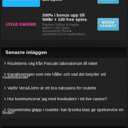
300% i bonus upp till
600kr + 100 free spins
BESÖK
Reklam | Villkor & Regler
CASINOT
gäller | +18 | Spela
ansvarsfullt | Besök
stödlinjen.se vid spelproblem
Senaste inläggen
Roulettens väg från Pascals laboratorium till nätet
Kanaliseringen som inte håller och vad det betyder vid
roulettebordet
Varför Vera&John är ett bra nätcasino för roulette
Hur kommunicerar jag med livedealern i ett live casino?
Geometriska glapp i roulette: kan fysiska bias ge spelservice en
fördel?