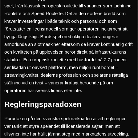
spel, från klassisk europeisk roulette till varianter som Lightning
Roulette och Speed Roulette. Det är den sortens bredd som
kräver investeringar i både teknik och personal och som
förutsätter en licensmodell som ger operatören incitament att
bygga långsiktigt. Bordsspel med riktiga dealers fungerar
annorlunda än slotmaskiner eftersom de kräver kontinuerlig drift
och kvaliteten på upplevelsen beror direkt på infrastrukturens
stabilitet. En europeisk roulette med husfördel på 2,7 procent
ser likadan ut oavsett plattform, men miljön runt bordet –
streamingkvalitet, dealerns profession och spelarens rättsliga
ställning vid en tvist – varierar kraftigt beroende på om
operatören har svensk licens eller inte.
Regleringsparadoxen
Paradoxen på den svenska spelmarknaden är att regleringen
var tänkt att styra spelandet till licensierade sajter, men att
tillsynen inte har hållit jämna steg med marknadens utveckling.