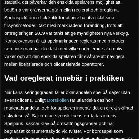
statistik, det påverkar den enskilda spelarens möjlighet att
bedöma var gränserna går mellan reglerat och oreglerat.
Spelinspektionen fick kritik för att inte ha utvecklat sina
tillsynsmetoder i takt med marknadens förändring, trots att
omregleringen 2019 var tänkt att ge myndigheten nya verktyg.
Konsekvensen är att spelmarknaden regleras med metoder
som inte matchar den takt med vilken oreglerade alternativ
växer och att den enskilda spelaren får svårare att navigera
mellan licensierade och olicensierade operatörer.
Vad oreglerat innebär i praktiken
När kanaliseringsgraden faller ökar andelen spel på sajter utan
svensk licens. Enligt
Börskollen
tar utländska casinon
marknadsandelar, och för spelaren innebär det en direkt skillnad
i skyddsnivå. Sajter utan svensk licens omfattas inte av
Spelpaus, saknar krav på omsättningsgränser och har
begränsat konsumentskydd vid tvister. För bordsspel som
roulette, där insatserna kan variera kraftigt under en session, är