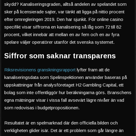
skydd? Kanaliseringsgraden, alltså andelen av spelandet som
sker på licensierade sajter, var tänkt att ligga på nittio procent
efter omregleringen 2019. Den har sjunkit. För online casino
specifikt visar siffrorna en kanalisering så låg som 72 till 82
procent, vilket innebär att mellan en av fem och en av fyra
spelare väljer operatörer utanför det svenska systemet.
Siffror som saknar transparens
Riksrevisionens granskningsrapport
lyfter fram att de
kanaliseringsdata som Spelinspektionen använder baseras på
uppskattningar från analysföretaget H2 Gambling Capital, ett
bolag som inte offentliggör hur beräkningarna görs. Branschens
egna mätningar visar i vissa fall avsevärt lägre nivåer än vad
som redovisas i budgetpropositionen.
Resultatet är en spelmarknad där den officiella bilden och
verkligheten glider isär. Det är ett problem som går längre än