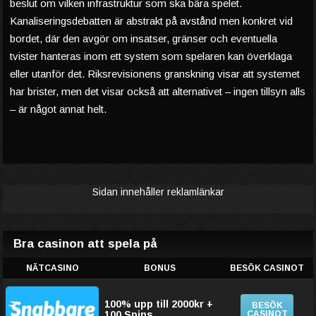
beslut om vilken infrastruktur som ska bära spelet.
Kanaliseringsdebatten är abstrakt på avstånd men konkret vid
bordet, där den avgör om insatser, gränser och eventuella
tvister hanteras inom ett system som spelaren kan överklaga
eller utanför det. Riksrevisionens granskning visar att systemet
har brister, men det visar också att alternativet – ingen tillsyn alls
– är något annat helt.
Sidan innehåller reklamlänkar
Bra casinon att spela på
NÄTCASINO
BONUS
BESÖK CASINOT
100% upp till 2000kr +
BESÖK
100 Spins
CASINOT