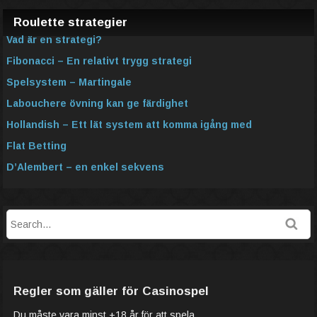
Roulette strategier
Vad är en strategi?
Fibonacci – En relativt trygg strategi
Spelsystem – Martingale
Labouchere övning kan ge färdighet
Hollandish – Ett lät system att komma igång med
Flat Betting
D’Alembert – en enkel sekvens
Regler som gäller för Casinospel
Du måste vara minst +18 år för att spela.