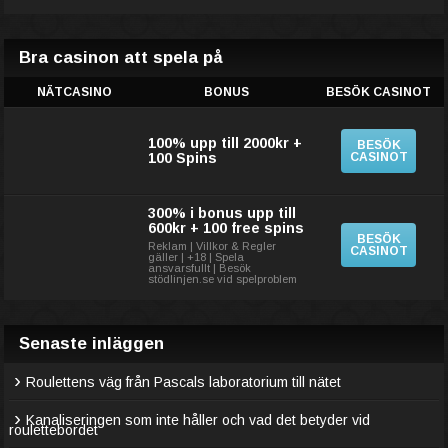
Bra casinon att spela på
NÄTCASINO
BONUS
BESÖK CASINOT
100% upp till 2000kr +
BESÖK
100 Spins
CASINOT
300% i bonus upp till
600kr + 100 free spins
BESÖK
Reklam | Villkor & Regler
CASINOT
gäller | +18 | Spela
ansvarsfullt | Besök
stödlinjen.se vid spelproblem
Senaste inläggen
Roulettens väg från Pascals laboratorium till nätet
Kanaliseringen som inte håller och vad det betyder vid
roulettebordet