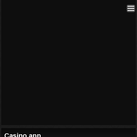
Casino app