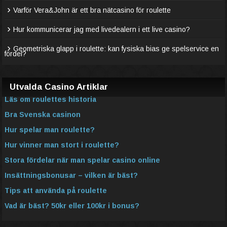
Varför Vera&John är ett bra nätcasino för roulette
Hur kommunicerar jag med livedealern i ett live casino?
Geometriska glapp i roulette: kan fysiska bias ge spelservice en
fördel?
Utvalda Casino Artiklar
Läs om roulettes historia
Bra Svenska casinon
Hur spelar man roulette?
Hur vinner man stort i roulette?
Stora fördelar när man spelar casino online
Insättningsbonusar – vilken är bäst?
Tips att använda på roulette
Vad är bäst? 50kr eller 100kr i bonus?