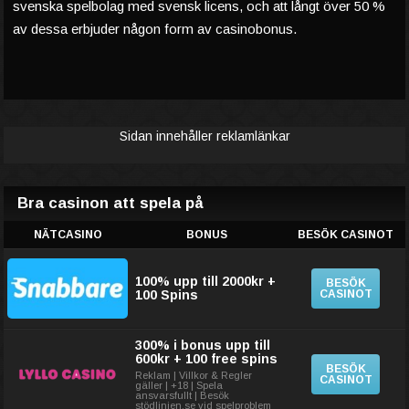
svenska spelbolag med svensk licens, och att långt över 50 %
av dessa erbjuder någon form av casinobonus.
Sidan innehåller reklamlänkar
Bra casinon att spela på
NÄTCASINO
BONUS
BESÖK CASINOT
100% upp till 2000kr +
BESÖK
100 Spins
CASINOT
300% i bonus upp till
600kr + 100 free spins
BESÖK
Reklam | Villkor & Regler
CASINOT
gäller | +18 | Spela
ansvarsfullt | Besök
stödlinjen.se vid spelproblem