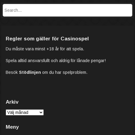
Regler som gäller för Casinospel
Du måste vara minst +18 år för att spela.
Spela alltid ansvarsfullt och aldrig för lånade pengar!
Besök
Stödlinjen
om du har spelproblem.
Arkiv
Arkiv
Meny