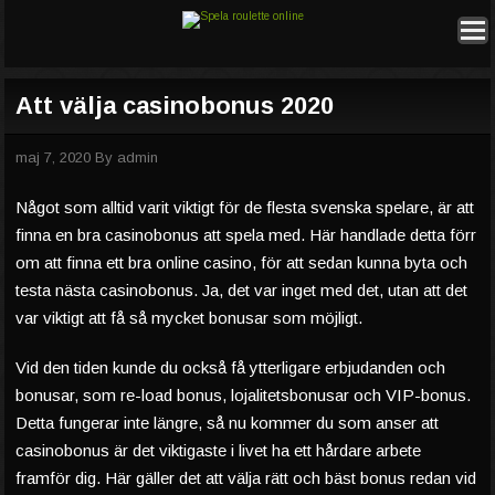
Att välja casinobonus 2020
maj 7, 2020
By
admin
Något som alltid varit viktigt för de flesta svenska spelare, är att
finna en bra casinobonus att spela med. Här handlade detta förr
om att finna ett bra online casino, för att sedan kunna byta och
testa nästa casinobonus. Ja, det var inget med det, utan att det
var viktigt att få så mycket bonusar som möjligt.
Vid den tiden kunde du också få ytterligare erbjudanden och
bonusar, som re-load bonus, lojalitetsbonusar och VIP-bonus.
Detta fungerar inte längre, så nu kommer du som anser att
casinobonus är det viktigaste i livet ha ett hårdare arbete
framför dig. Här gäller det att välja rätt och bäst bonus redan vid