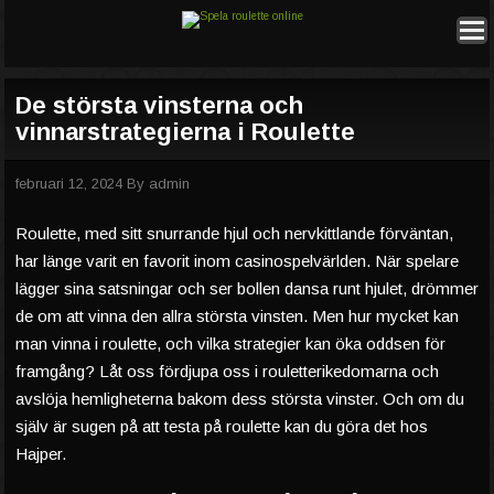
De största vinsterna och
vinnarstrategierna i Roulette
februari 12, 2024
By
admin
Roulette, med sitt snurrande hjul och nervkittlande förväntan,
har länge varit en favorit inom casinospelvärlden. När spelare
lägger sina satsningar och ser bollen dansa runt hjulet, drömmer
de om att vinna den allra största vinsten. Men hur mycket kan
man vinna i roulette, och vilka strategier kan öka oddsen för
framgång? Låt oss fördjupa oss i rouletterikedomarna och
avslöja hemligheterna bakom dess största vinster. Och om du
själv är sugen på att testa på roulette kan du göra det hos
Hajper.