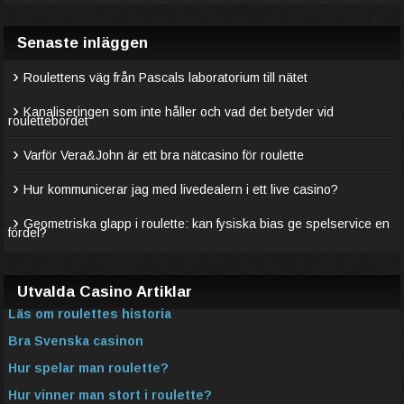
Senaste inläggen
Roulettens väg från Pascals laboratorium till nätet
Kanaliseringen som inte håller och vad det betyder vid
roulettebordet
Varför Vera&John är ett bra nätcasino för roulette
Hur kommunicerar jag med livedealern i ett live casino?
Geometriska glapp i roulette: kan fysiska bias ge spelservice en
fördel?
Utvalda Casino Artiklar
Läs om roulettes historia
Bra Svenska casinon
Hur spelar man roulette?
Hur vinner man stort i roulette?