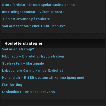
Stora fördelar när man spelar casino online
Insättningsbonusar – vilken är bäst?
Tips att använda på roulette
Vad är bäst? 50kr eller 100kr i bonus?
Roulette strategier
Vad är en strategi?
Fibonacci – En relativt trygg strategi
Spelsystem – Martingale
Labouchere övning kan ge färdighet
Hollandish – Ett lät system att komma igång med
Flat Betting
D’Alembert – en enkel sekvens