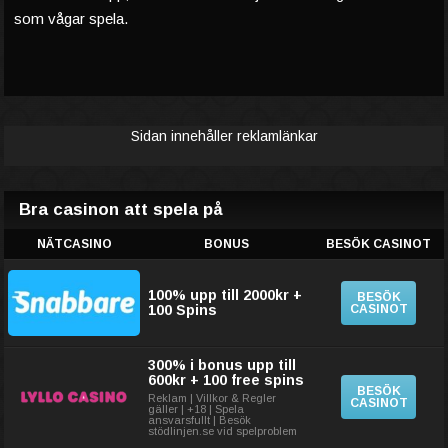
som vågar spela.
Sidan innehåller reklamlänkar
Bra casinon att spela på
NÄTCASINO
BONUS
BESÖK CASINOT
100% upp till 2000kr +
BESÖK
100 Spins
CASINOT
300% i bonus upp till
600kr + 100 free spins
BESÖK
Reklam | Villkor & Regler
CASINOT
gäller | +18 | Spela
ansvarsfullt | Besök
stödlinjen.se vid spelproblem