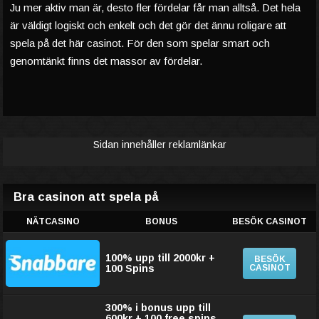
Ju mer aktiv man är, desto fler fördelar får man alltså. Det hela
är väldigt logiskt och enkelt och det gör det ännu roligare att
spela på det här casinot. För den som spelar smart och
genomtänkt finns det massor av fördelar.
Sidan innehåller reklamlänkar
Bra casinon att spela på
NÄTCASINO
BONUS
BESÖK CASINOT
100% upp till 2000kr +
BESÖK
100 Spins
CASINOT
300% i bonus upp till
600kr + 100 free spins