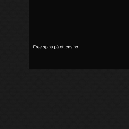
Free spins på ett casino