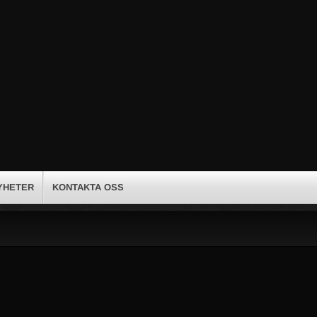
YHETER
KONTAKTA OSS