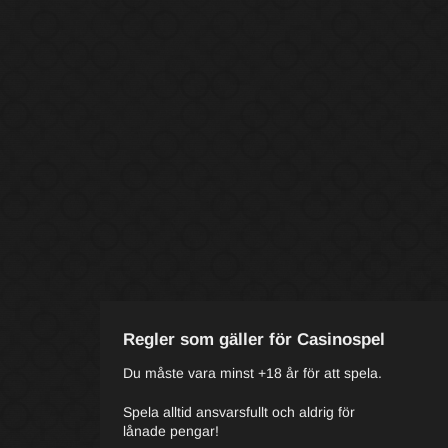
Regler som gäller för Casinospel
Du måste vara minst +18 år för att spela.
Spela alltid ansvarsfullt och aldrig för
lånade pengar!