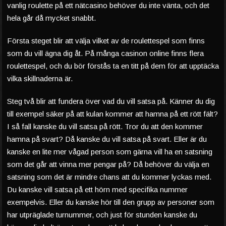
vanlig roulette på ett nätcasino behöver du inte vänta, och det
hela går då mycket snabbt.
Första steget blir att välja vilket av de roulettespel som finns
som du vill ägna dig åt. På många casinon online finns flera
roulettespel, och du bör förstås ta en titt på dem för att upptäcka
vilka skillnaderna är.
Steg två blir att fundera över vad du vill satsa på. Känner du dig
till exempel säker på att kulan kommer att hamna på ett rött fält?
I så fall kanske du vill satsa på rött. Tror du att den kommer
hamna på svart? Då kanske du vill satsa på svart. Eller är du
kanske en lite mer vågad person som gärna vill ha en satsning
som det går att vinna mer pengar på? Då behöver du välja en
satsning som det är mindre chans att du kommer lyckas med.
Du kanske vill satsa på ett hörn med specifika nummer
exempelvis. Eller du kanske hör till den grupp av personer som
har utpräglade turnummer, och just för stunden kanske du