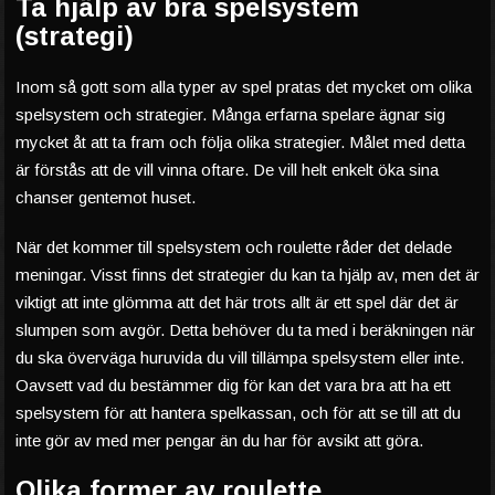
Ta hjälp av bra spelsystem
(strategi)
Inom så gott som alla typer av spel pratas det mycket om olika
spelsystem och strategier. Många erfarna spelare ägnar sig
mycket åt att ta fram och följa olika strategier. Målet med detta
är förstås att de vill vinna oftare. De vill helt enkelt öka sina
chanser gentemot huset.
När det kommer till spelsystem och roulette råder det delade
meningar. Visst finns det strategier du kan ta hjälp av, men det är
viktigt att inte glömma att det här trots allt är ett spel där det är
slumpen som avgör. Detta behöver du ta med i beräkningen när
du ska överväga huruvida du vill tillämpa spelsystem eller inte.
Oavsett vad du bestämmer dig för kan det vara bra att ha ett
spelsystem för att hantera spelkassan, och för att se till att du
inte gör av med mer pengar än du har för avsikt att göra.
Olika former av roulette