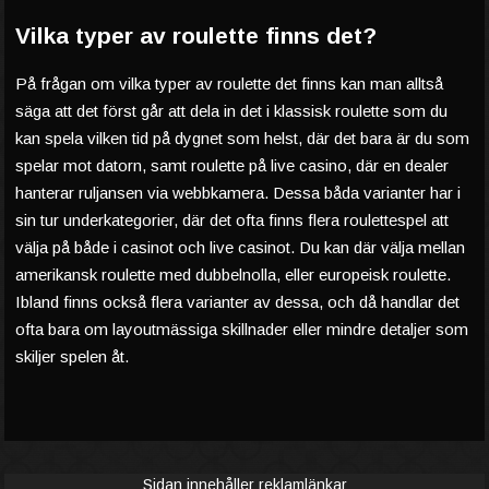
Vilka typer av roulette finns det?
På frågan om vilka typer av roulette det finns kan man alltså
säga att det först går att dela in det i klassisk roulette som du
kan spela vilken tid på dygnet som helst, där det bara är du som
spelar mot datorn, samt roulette på live casino, där en dealer
hanterar ruljansen via webbkamera. Dessa båda varianter har i
sin tur underkategorier, där det ofta finns flera roulettespel att
välja på både i casinot och live casinot. Du kan där välja mellan
amerikansk roulette med dubbelnolla, eller europeisk roulette.
Ibland finns också flera varianter av dessa, och då handlar det
ofta bara om layoutmässiga skillnader eller mindre detaljer som
skiljer spelen åt.
Sidan innehåller reklamlänkar