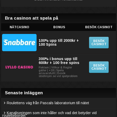
Bra casinon att spela på
NÄTCASINO
BONUS
BESÖK CASINOT
100% upp till 2000kr +
BESÖK
100 Spins
CASINOT
300% i bonus upp till
600kr + 100 free spins
BESÖK
Reklam | Villkor & Regler
CASINOT
gäller | +18 | Spela
ansvarsfullt | Besök
stödlinjen.se vid spelproblem
Senaste inläggen
Roulettens väg från Pascals laboratorium till nätet
Kanaliseringen som inte håller och vad det betyder vid
roulettebordet