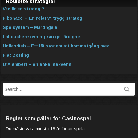
Roulette strategier
Vad är en strategi?
Fibonacci – En relativt trygg strategi
Spelsystem – Martingale
Labouchere övning kan ge färdighet
Hollandish – Ett lät system att komma igång med
Flat Betting
D’Alembert – en enkel sekvens
Regler som gäller för Casinospel
Du måste vara minst +18 år för att spela.