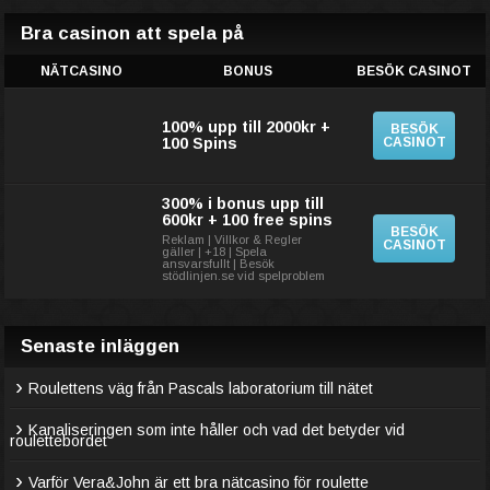
Bra casinon att spela på
NÄTCASINO
BONUS
BESÖK CASINOT
100% upp till 2000kr +
BESÖK
100 Spins
CASINOT
300% i bonus upp till
600kr + 100 free spins
BESÖK
Reklam | Villkor & Regler
CASINOT
gäller | +18 | Spela
ansvarsfullt | Besök
stödlinjen.se vid spelproblem
Senaste inläggen
Roulettens väg från Pascals laboratorium till nätet
Kanaliseringen som inte håller och vad det betyder vid
roulettebordet
Varför Vera&John är ett bra nätcasino för roulette