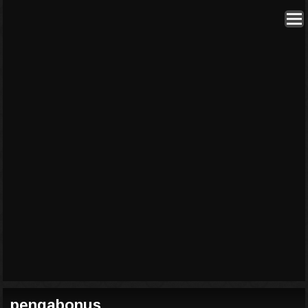
pengabonus