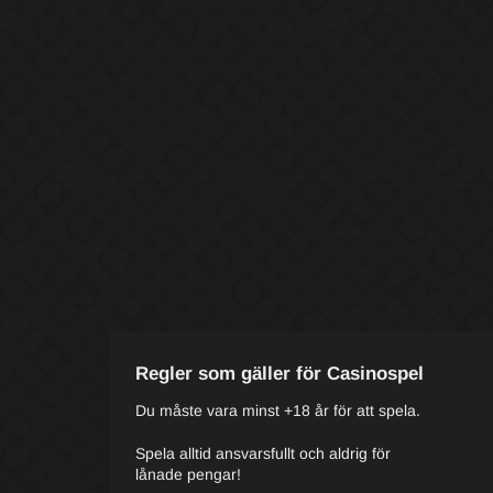
Regler som gäller för Casinospel
Du måste vara minst +18 år för att spela.
Spela alltid ansvarsfullt och aldrig för
lånade pengar!