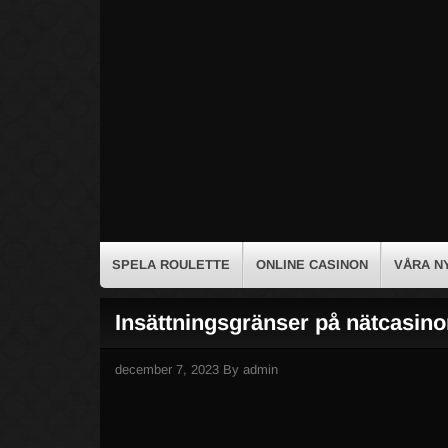
SPELA ROULETTE
ONLINE CASINON
VÅRA N
Insättningsgränser på nätcasin
december 7, 2023
By
admin