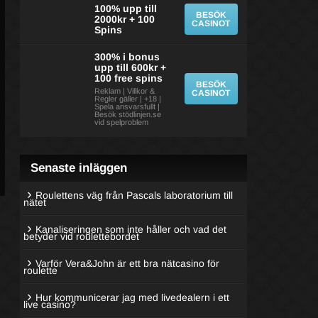
100% upp till
BESÖK
2000kr + 100
CASINOT
Spins
300% i bonus
upp till 600kr +
100 free spins
BESÖK
Reklam | Villkor &
CASINOT
Regler gäller | +18 |
Spela ansvarsfullt |
Besök stödlinjen.se
vid spelproblem
Senaste inläggen
Roulettens väg från Pascals laboratorium till
nätet
Kanaliseringen som inte håller och vad det
betyder vid roulettebordet
Varför Vera&John är ett bra nätcasino för
roulette
Hur kommunicerar jag med livedealern i ett
live casino?