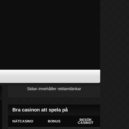
Sidan innehåller reklamlänkar
Bra casinon att spela på
BESÖK
NÄTCASINO
BONUS
CASINOT