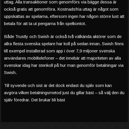
uttag. Alla transaktioner som genomförs via bägge dessa är
också gratis att genomföra. Kostnadsfria uttag är något som
uppskattas av spelarna, eftersom ingen har någon större lust att
betala för att ta ut pengarna från spelkontot.
Både Trustly och Swish är också två välkända aktörer som de
allra flesta svenska spelare har koll på sedan innan. Swish finns
till exempel installerad som app i över 7,9 miljoner svenska
användares mobiltelefoner – det innebär att majoriteten av alla
svenskar idag har stenkoll på hur man genomför betalningar via
Swish.
Till syvende och sist är det dock endast du själv som kan
avgöra vilken betalningsmetod just du gillar bäst – så välj den du
själv föredrar. Det brukar bli bäst