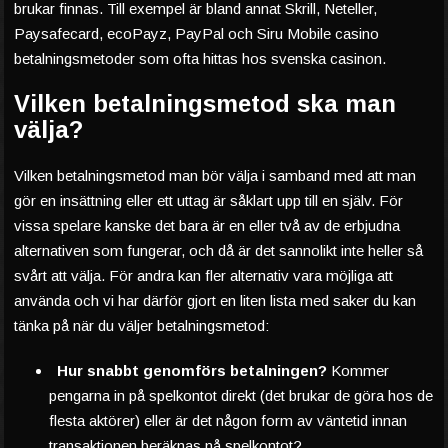
brukar finnas. Till exempel är bland annat Skrill, Neteller,
Paysafecard, ecoPayz, PayPal och Siru Mobile casino
betalningsmetoder som ofta hittas hos svenska casinon.
Vilken betalningsmetod ska man
välja?
Vilken betalningsmetod man bör välja i samband med att man
gör en insättning eller ett uttag är såklart upp till en själv. För
vissa spelare kanske det bara är en eller två av de erbjudna
alternativen som fungerar, och då är det sannolikt inte heller så
svårt att välja. För andra kan fler alternativ vara möjliga att
använda och vi har därför gjort en liten lista med saker du kan
tänka på när du väljer betalningsmetod:
Hur snabbt genomförs betalningen?
Kommer
pengarna in på spelkontot direkt (det brukar de göra hos de
flesta aktörer) eller är det någon form av väntetid innan
transaktionen beräknas nå spelkontot?