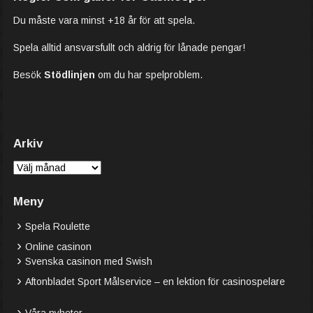
Du måste vara minst +18 år för att spela.
Spela alltid ansvarsfullt och aldrig för lånade pengar!
Besök
Stödlinjen
om du har spelproblem.
Arkiv
Arkiv
Meny
Spela Roulette
Online casinon
Svenska casinon med Swish
Aftonbladet Sport Målservice – en lektion för casinospelare