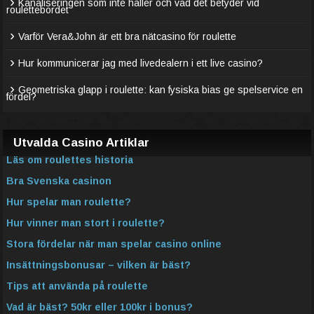
Kanaliseringen som inte håller och vad det betyder vid
roulettebordet
Varför Vera&John är ett bra nätcasino för roulette
Hur kommunicerar jag med livedealern i ett live casino?
Geometriska glapp i roulette: kan fysiska bias ge spelservice en
fördel?
Utvalda Casino Artiklar
Läs om roulettes historia
Bra Svenska casinon
Hur spelar man roulette?
Hur vinner man stort i roulette?
Stora fördelar när man spelar casino online
Insättningsbonusar – vilken är bäst?
Tips att använda på roulette
Vad är bäst? 50kr eller 100kr i bonus?