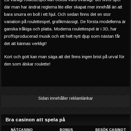
där man har ändrat reglerna lite eller skapat mer innehåll än att
bara snurra en boll i ett hjul. Och sedan finns det en stor
variation på roulettespel, grafikmässigt. De första modellerna är
ganska tråkiga och platta. Moderna roulettespel är i 3D, har
proffsproducerad musik och ett helt nytt djup som nästan får
det att kännas verkligt!
Kort och gott kan man säga att det finns ingen brist på urval för
den som älskar roulette!
Sidan innehåller reklamlänkar
Bra casinon att spela på
NÄTCASINO
BONUS
BESÖK CASINOT