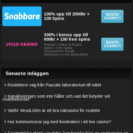
100% upp till 2000kr +
BESÖK
100 Spins
CASINOT
300% i bonus upp till
600kr + 100 free spins
BESÖK
Reklam | Villkor & Regler
CASINOT
gäller | +18 | Spela
ansvarsfullt | Besök
stödlinjen.se vid spelproblem
Senaste inläggen
Roulettens väg från Pascals laboratorium till nätet
Kanaliseringen som inte håller och vad det betyder vid
roulettebordet
Varför Vera&John är ett bra nätcasino för roulette
Hur kommunicerar jag med livedealern i ett live casino?