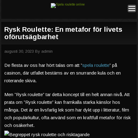
Rysk Roulette: En metafor för livets
oförutsägbarhet
augusti 30, 2023
By
admin
De flesta av oss har hört talas om att ”
spela roulette
” på
casinon, där utfallet bestäms av en snurrande kula och en
roterande skiva.
Men ”Rysk roulette” tar detta koncept till en helt annan nivå. Att
prata om ”Rysk roulette” kan framkalla starka känslor hos
många. Det är en livsfarlig lek som har dykt upp i litteratur, film
och populärkultur, ofta använd som en kraftfull metafor för risk
och osäkerhet.