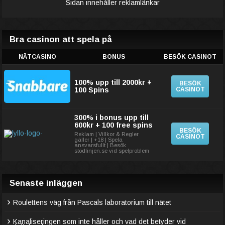
Sidan innehåller reklamlänkar
Bra casinon att spela på
NÄTCASINO
BONUS
BESÖK CASINOT
100% upp till 2000kr +
BESÖK
100 Spins
CASINOT
300% i bonus upp till
600kr + 100 free spins
BESÖK
Reklam | Villkor & Regler
CASINOT
gäller | +18 | Spela
ansvarsfullt | Besök
stödlinjen.se vid spelproblem
Senaste inläggen
Roulettens väg från Pascals laboratorium till nätet
Kanaliseringen som inte håller och vad det betyder vid