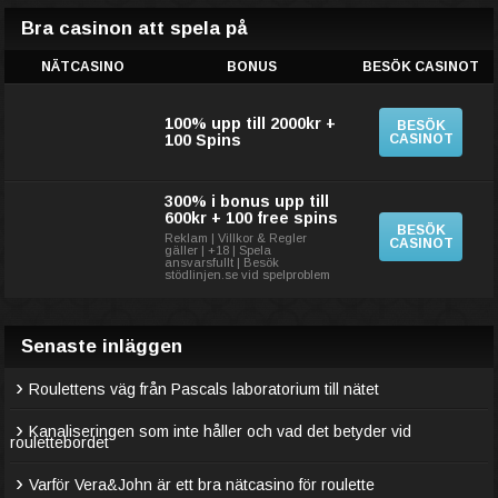
Bra casinon att spela på
NÄTCASINO
BONUS
BESÖK CASINOT
100% upp till 2000kr +
BESÖK
100 Spins
CASINOT
300% i bonus upp till
600kr + 100 free spins
BESÖK
Reklam | Villkor & Regler
CASINOT
gäller | +18 | Spela
ansvarsfullt | Besök
stödlinjen.se vid spelproblem
Senaste inläggen
Roulettens väg från Pascals laboratorium till nätet
Kanaliseringen som inte håller och vad det betyder vid
roulettebordet
Varför Vera&John är ett bra nätcasino för roulette