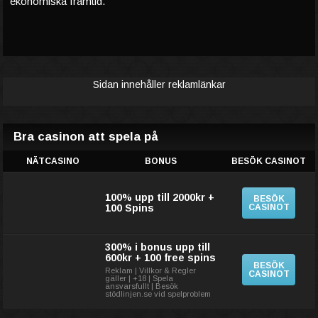
ekonomiska framtid.
Sidan innehåller reklamlänkar
Bra casinon att spela på
NÄTCASINO
BONUS
BESÖK CASINOT
100% upp till 2000kr +
BESÖK
100 Spins
CASINOT
300% i bonus upp till
600kr + 100 free spins
BESÖK
Reklam | Villkor & Regler
CASINOT
gäller | +18 | Spela
ansvarsfullt | Besök
stödlinjen.se vid spelproblem