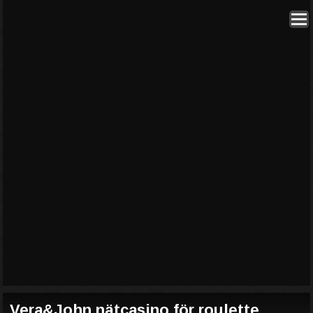
Vera&John nätcasino för roulette