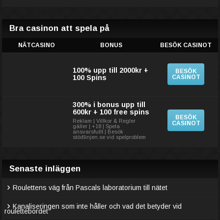
Bra casinon att spela på
NÄTCASINO
BONUS
BESÖK CASINOT
100% upp till 2000kr +
BESÖK
100 Spins
CASINOT
300% i bonus upp till
600kr + 100 free spins
BESÖK
Reklam | Villkor & Regler
CASINOT
gäller | +18 | Spela
ansvarsfullt | Besök
stödlinjen.se vid spelproblem
Senaste inläggen
Roulettens väg från Pascals laboratorium till nätet
Kanaliseringen som inte håller och vad det betyder vid
roulettebordet