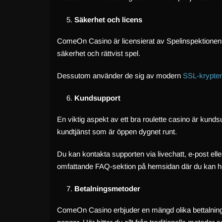
Säkerhet och licens
ComeOn Casino är licensierat av Spelinspektionen, vil
säkerhet och rättvist spel.
Dessutom använder de sig av modern
SSL-krypter
Kundsupport
En viktig aspekt av ett bra roulette casino är kund
kundtjänst som är öppen dygnet runt.
Du kan kontakta supporten via livechatt, e-post eller
omfattande FAQ-sektion på hemsidan där du kan hit
Betalningsmetoder
ComeOn Casino erbjuder en mängd olika bettalningsme