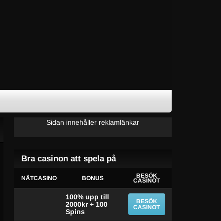
Sidan innehåller reklamlänkar
Bra casinon att spela på
BESÖK
NÄTCASINO
BONUS
CASINOT
100% upp till
BESÖK
2000kr + 100
CASINOT
Spins