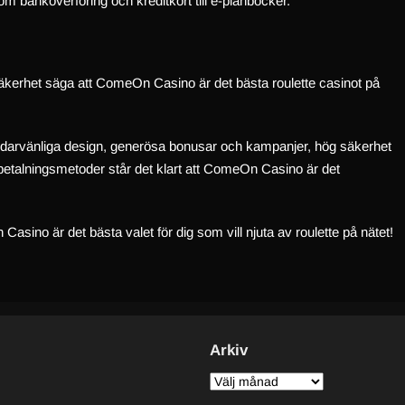
 som banköverföring och kreditkort till e-plånböcker.
 säkerhet säga att ComeOn Casino är det bästa roulette casinot på
ndarvänliga design, generösa bonusar och kampanjer, hög säkerhet
 betalningsmetoder står det klart att ComeOn Casino är det
asino är det bästa valet för dig som vill njuta av roulette på nätet!
Arkiv
Arkiv