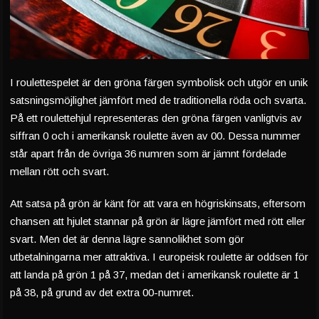
I roulettespelet är den gröna färgen symbolisk och utgör en unik
satsningsmöjlighet jämfört med de traditionella röda och svarta.
På ett roulettehjul representeras den gröna färgen vanligtvis av
siffran 0 och i amerikansk roulette även av 00. Dessa nummer
står apart från de övriga 36 numren som är jämnt fördelade
mellan rött och svart.
Att satsa på grön är känt för att vara en högriskinsats, eftersom
chansen att hjulet stannar på grön är lägre jämfört med rött eller
svart. Men det är denna lägre sannolikhet som gör
utbetalningarna mer attraktiva. I europeisk roulette är oddsen för
att landa på grön 1 på 37, medan det i amerikansk roulette är 1
på 38, på grund av det extra 00-numret.