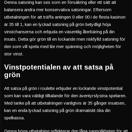
Denna satsning kan ses som en försäkring eller ett sätt att
balansera andra mer konservativa satsningar. Eftersom
utbetalningen för att träffa antingen 0 eller 00 i de flesta kasinon
är 35 till 1, kan en lyckad satsning på grön betydligt höja
vinstchanserna och erbjuda en väsentlig återbäring på din
insats. Detta gör grön till en lockande men riskfylld satsning för
den som vill spela med lite mer spänning och möjligheten för
stor vinst.
Vinstpotentialen av att satsa på
grön
Att satsa på grön i roulette erbjuder en lockande vinstpotential
som kan vara väldigt tilltalande för den äventyrslystna spelaren.
Med tanke på att utbetalningen vanligtvis är 35 gånger insatsen,
kan en enda lyckad satsning på grön dramatiskt öka din
spelkassa.
Denna höga utbetalning reflekterar den låga sannolikheten för att