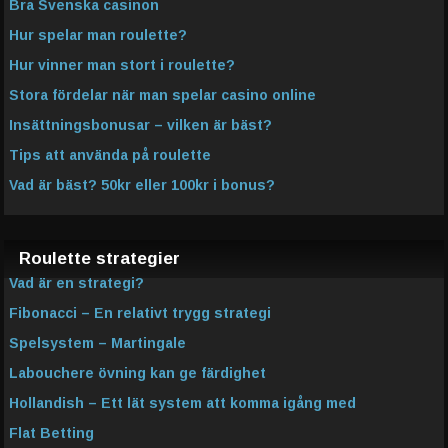
Bra Svenska casinon
Hur spelar man roulette?
Hur vinner man stort i roulette?
Stora fördelar när man spelar casino online
Insättningsbonusar – vilken är bäst?
Tips att använda på roulette
Vad är bäst? 50kr eller 100kr i bonus?
Roulette strategier
Vad är en strategi?
Fibonacci – En relativt trygg strategi
Spelsystem – Martingale
Labouchere övning kan ge färdighet
Hollandish – Ett lät system att komma igång med
Flat Betting