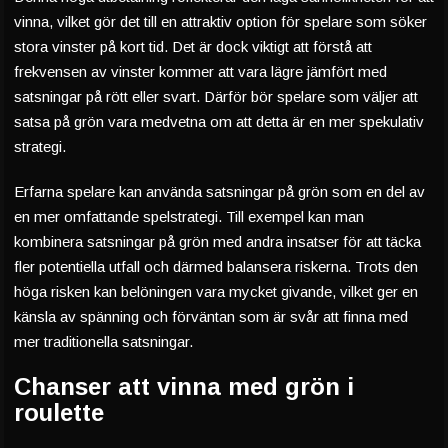
vinna, vilket gör det till en attraktiv option för spelare som söker
stora vinster på kort tid. Det är dock viktigt att förstå att
frekvensen av vinster kommer att vara lägre jämfört med
satsningar på rött eller svart. Därför bör spelare som väljer att
satsa på grön vara medvetna om att detta är en mer spekulativ
strategi.
Erfarna spelare kan använda satsningar på grön som en del av
en mer omfattande spelstrategi. Till exempel kan man
kombinera satsningar på grön med andra insatser för att täcka
fler potentiella utfall och därmed balansera riskerna. Trots den
höga risken kan belöningen vara mycket givande, vilket ger en
känsla av spänning och förväntan som är svår att finna med
mer traditionella satsningar.
Chanser att vinna med grön i
roulette