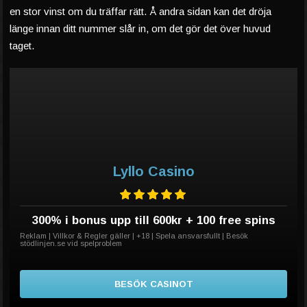
en stor vinst om du träffar rätt. Å andra sidan kan det dröja
länge innan ditt nummer slår in, om det gör det över huvud
taget.
Lyllo Casino
300% i bonus upp till 600kr + 100 free spins
Reklam | Villkor & Regler gäller | +18 | Spela ansvarsfullt | Besök
stödlinjen.se vid spelproblem
BESÖK CASINOT