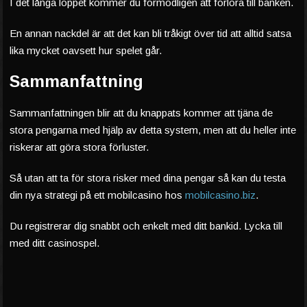
I det långa loppet kommer du förmodligen att förlora till banken.
En annan nackdel är att det kan bli tråkigt över tid att alltid satsa
lika mycket oavsett hur spelet går.
Sammanfattning
Sammanfattningen blir att du knappats kommer att tjäna de
stora pengarna med hjälp av detta system, men att du heller inte
riskerar att göra stora förluster.
Så utan att ta för stora risker med dina pengar så kan du testa
din nya strategi på ett mobilcasino hos
mobilcasino.biz
.
Du registrerar dig snabbt och enkelt med ditt bankid. Lycka till
med ditt casinospel.