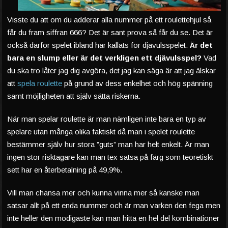
Visste du att om du adderar alla nummer på ett roulettehjul så
får du fram siffran 666? Det är sant prova så får du se. Det är
också därför spelet ibland har kallats för djävulsspelet.
Är det
bara en slump eller är det verkligen ett djävulsspel?
Vad
du ska tro låter jag dig avgöra, det jag kan säga är att jag älskar
att
spela roulette
på grund av dess enkelhet och hög spänning
samt möjligheten att själv sätta riskerna.
När man spelar roulette är man nämligen inte bara en typ av
spelare utan många olika faktiskt då man i spelet roulette
bestämmer själv hur stora ”guts” man har helt enkelt. Är man
ingen stor risktagare kan man tex satsa på färg som teoretiskt
sett har en återbetalning på 49,9%.
Vill man chansa mer och kunna vinna mer så kanske man
satsar allt på ett enda nummer och är man varken den fega men
inte heller den modigaste kan man hitta en hel del kombinationer