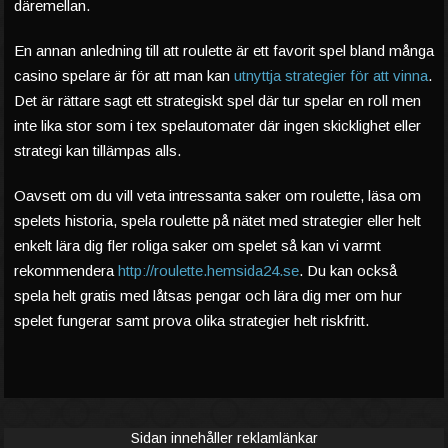
däremellan.
En annan anledning till att roulette är ett favorit spel bland många
casino spelare är för att man kan
utnyttja strategier för att vinna
.
Det är rättare sagt ett strategiskt spel där tur spelar en roll men
inte lika stor som i tex spelautomater där ingen skicklighet eller
strategi kan tillämpas alls.
Oavsett om du vill veta intressanta saker om roulette, läsa om
spelets historia, spela roulette på nätet med strategier eller helt
enkelt lära dig fler roliga saker om spelet så kan vi varmt
rekommendera
http://roulette.hemsida24.se
. Du kan också
spela helt gratis med låtsas pengar och lära dig mer om hur
spelet fungerar samt prova olika strategier helt riskfritt.
Sidan innehåller reklamlänkar